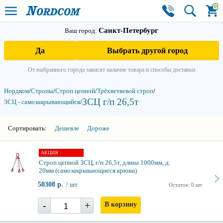
0
Санкт-Петербург
Ваш город:
Да
Выбрать другой город
От выбранного города зависят наличие товара и способы доставки
Нордком
/
Стропы
/
Строп цепной
/
Трёхветвевой строп
/
3СЦ г/п 26,5т
3СЦ - самозакры­вающийся
/
3
Сортировать:
Дешевле
Дороже
АКЦИЯ
Строп цепной 3СЦ, г/п 26,5т, длина 1000мм, д.
20мм (самозакрывающиеся крюки)
50308 р.
/ шт
Остаток: 0 шт
-
+
В корзину