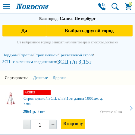
0
Санкт-Петербург
Ваш город:
Да
Выбрать другой город
От выбранного города зависят наличие товара и способы доставки
Нордком
/
Стропы
/
Строп цепной
/
Трёхветвевой строп
/
3СЦ г/п 3,15т
3СЦ - с вилочным соединением
/
3
Сортировать:
Дешевле
Дороже
АКЦИЯ
Строп цепной 3СЦ, г/п 3,15т, длина 1000мм, д.
7мм
2964 р.
/ шт
Остаток: 40 шт
-
+
В корзину