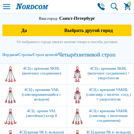
0
Санкт-Петербург
Ваш город:
Да
Выбрать другой город
От выбранного города зависят наличие товара и способы доставки
Четырёхветвевой строп
Нордком
/
Стропы
/
Строп цепной
/
3
4СЦ с крюками SKHL
4СЦ с крюками SKHL
(вилочное соединение)
(вилочное соединение) +
укоротители
4СЦ с крюками VAK
4СЦ с крюками VAKHL
(самозакры­вающийся с
(самозакр. с вилочн. соед.)
кольцом)
+ укоротители
4СЦ - крюки VAL
4СЦ с крюками VAKHL
(литейные) кл.пр.8
(самозакр. с вилочным
соединением)
4СЦ крюки SK (с кольцом)
4СЦ крюки SK (с кольцом)