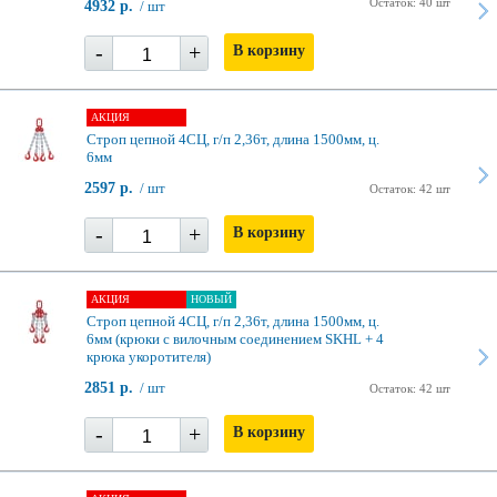
Остаток: 40 шт
4932 р.
/ шт
-
+
В корзину
АКЦИЯ
Строп цепной 4СЦ, г/п 2,36т, длина 1500мм, ц.
6мм
2597 р.
/ шт
Остаток: 42 шт
-
+
В корзину
АКЦИЯ
НОВЫЙ
Строп цепной 4СЦ, г/п 2,36т, длина 1500мм, ц.
6мм (крюки с вилочным соединением SKHL + 4
крюка укоротителя)
2851 р.
/ шт
Остаток: 42 шт
-
+
В корзину