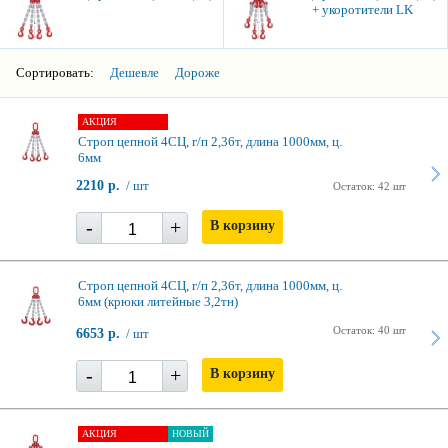
+ укоротители LK
Сортировать:
Дешевле
Дороже
АКЦИЯ
Строп цепной 4СЦ, г/п 2,36т, длина 1000мм, ц.
6мм
2210 р.
/ шт
Остаток: 42 шт
-
+
В корзину
Строп цепной 4СЦ, г/п 2,36т, длина 1000мм, ц.
6мм (крюки литейные 3,2тн)
Остаток: 40 шт
6653 р.
/ шт
-
+
В корзину
АКЦИЯ
НОВЫЙ