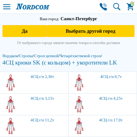
0
Санкт-Петербург
Ваш город:
Да
Выбрать другой город
От выбранного города зависят наличие товара и способы доставки
Нордком
/
Стропы
/
Строп цепной
/
Четырёхветвевой строп
/
4СЦ крюки SK (с кольцом) + укоротители LK
3
4СЦ г/п 2,36т
4СЦ г/п 6,7т
4СЦ г/п 3,15т
4СЦ г/п 4,25т
4СЦ г/п 11,2т
4СЦ г/п 17,0т