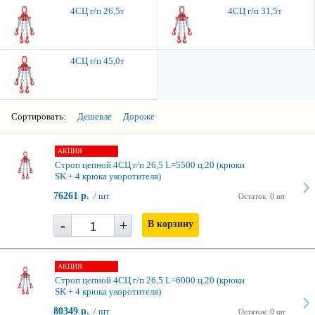
4СЦ г/п 26,5т
4СЦ г/п 31,5т
4СЦ г/п 45,0т
Сортировать:
Дешевле
Дороже
АКЦИЯ
Строп цепной 4СЦ г/п 26,5 L=5500 ц.20 (крюки
SK + 4 крюка укоротителя)
76261 р.
/ шт
Остаток: 0 шт
-
+
В корзину
АКЦИЯ
Строп цепной 4СЦ г/п 26,5 L=6000 ц.20 (крюки
SK + 4 крюка укоротителя)
80349 р.
/ шт
Остаток: 0 шт