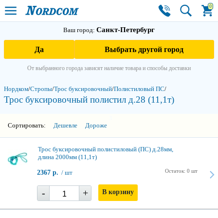
0
Санкт-Петербург
Ваш город:
Да
Выбрать другой город
От выбранного города зависят наличие товара и способы доставки
Нордком
/
Стропы
/
Трос буксировочный
/
Полистиловый ПС
/
Трос буксировочный полистил д.28 (11,1т)
3
Сортировать:
Дешевле
Дороже
Трос буксировочный полистиловый (ПС) д.28мм,
длина 2000мм (11,1т)
Остаток: 0 шт
2367 р.
/ шт
-
+
В корзину