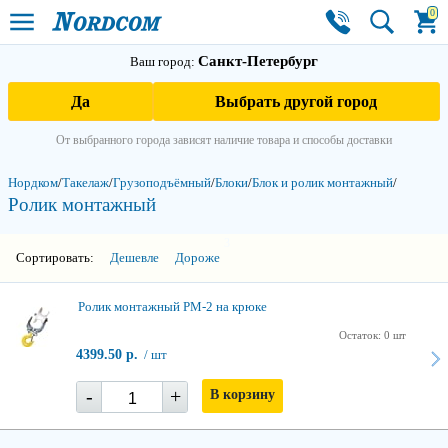
0
Санкт-Петербург
Ваш город:
Да
Выбрать другой город
От выбранного города зависят наличие товара и способы доставки
Нордком
/
Такелаж
/
Грузоподъёмный
/
Блоки
/
Блок и ролик монтажный
/
Ролик монтажный
3
Сортировать:
Дешевле
Дороже
Ролик монтажный РМ-2 на крюке
Остаток: 0 шт
4399.50 р.
/ шт
-
+
В корзину