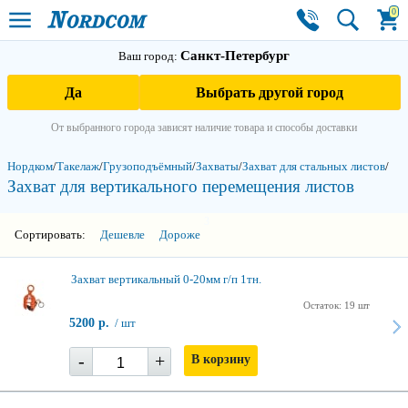
0
Санкт-Петербург
Ваш город:
Да
Выбрать другой город
От выбранного города зависят наличие товара и способы доставки
Нордком
/
Такелаж
/
Грузоподъёмный
/
Захваты
/
Захват для стальных листов
/
Захват для вертикального перемещения листов
3
Сортировать:
Дешевле
Дороже
Захват вертикальный 0-20мм г/п 1тн.
Остаток: 19 шт
5200 р.
/ шт
-
+
В корзину