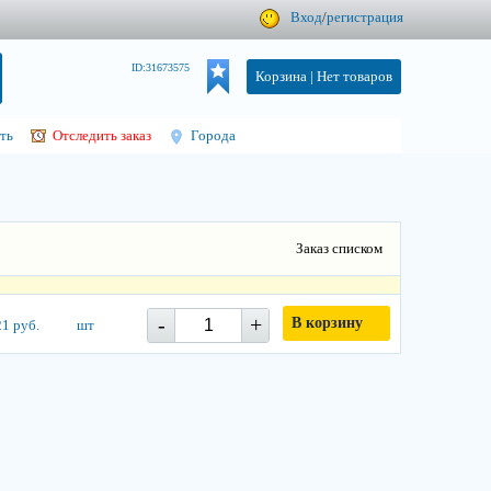
Вход
/
регистрация
ID:31673575
Корзина |
Нет товаров
ть
Отследить заказ
Города
Заказ списком
-
+
В корзину
1 руб.
шт