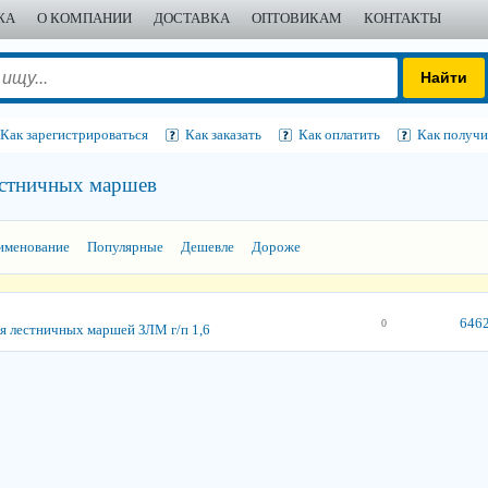
ЖА
О КОМПАНИИ
ДОСТАВКА
ОПТОВИКАМ
КОНТАКТЫ
Как зарегистрироваться
Как заказать
Как оплатить
Как получи
естничных маршев
именование
Популярные
Дешевле
Дороже
6462
0
ля лестничных маршей ЗЛМ г/п 1,6