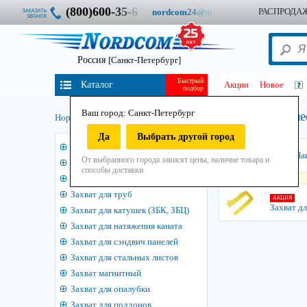
(800)600-
3
5
-
6
РАСПРОДА
nordcom
2
4
@
m
Россия
[Санкт-Петербург]
Быстрый
Каталог
Акции
Новое
подбор
Ваш город: Санкт-Петербург
Захват для л
Нордком
/
Такелаж
/
Грузоподъёмный
/
Захваты
/
Да
Выбрать другой город
3
Захват для бордюра
Сортировать:
На
От выбранного города зависят цены, наличие товара и
Захват для бетонных колец
способы доставки
Захват для бочек
Захват для труб
АКЦИЯ
Захват д
Захват для катушек (ЗБК, ЗБЦ)
Захват для натяжения каната
Захват для сэндвич панелей
Захват для стальных листов
Захват магнитный
Захват для опалубки
Захват для поддонов