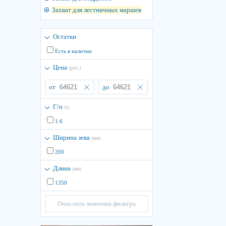
Захват для лестничных маршев
Остатки
Есть в наличии
Цена
(руб.)
от
до
Г/п
(т)
1.6
Ширина зева
(мм)
200
Длина
(мм)
1350
Очистить значения фильтра