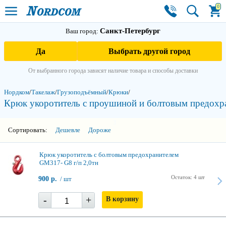
0
Санкт-Петербург
Ваш город:
Да
Выбрать другой город
От выбранного города зависят наличие товара и способы доставки
Нордком
/
Такелаж
/
Грузоподъёмный
/
Крюки
/
Крюк укоротитель с проушиной и болтовым предохра
3
Сортировать:
Дешевле
Дороже
Крюк укоротитель с болтовым предохранителем
GM317- G8 г/п 2,0тн
Остаток: 4 шт
900 р.
/ шт
-
+
В корзину