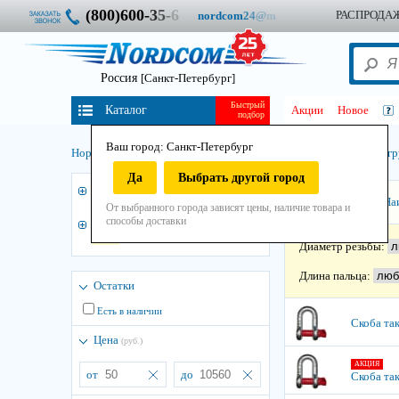
(800)600-
3
5
-
6
РАСПРОДА
nordcom
2
4
@
m
Россия
[Санкт-Петербург]
Быстрый
Каталог
Акции
Новое
подбор
Ваш город: Санкт-Петербург
Нордком
/
Такелаж
/
Грузоподъёмный
/
Скобы такелажные
/
Скоба гр
Да
Выбрать другой город
3
Скоба грузоподъёмная прямая с
Сортировать:
На
гайкой и с шплинтом
От выбранного города зависят цены, наличие товара и
способы доставки
Скоба грузоподъёмная прямая без
гайки
Диаметр резьбы:
Длина пальца:
Остатки
Есть в наличии
Скоба так
Цена
(руб.)
АКЦИЯ
от
до
Скоба так