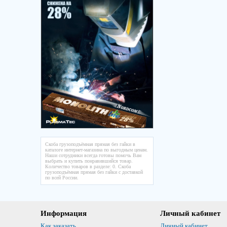
Скоба грузоподъёмная прямая без гайки в
каталоге интернет-магазина по выгодным ценам.
Наши сотрудники всегда готовы помочь Вам
выбрать и купить понравившийся товар.
Количество товаров в разделе: 0. Скоба
грузоподъёмная прямая без гайки с доставкой
по всей России.
Информация
Личный кабинет
Как заказать
Личный кабинет