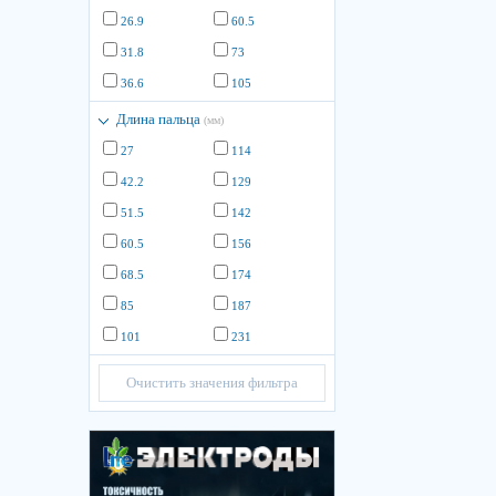
26.9
60.5
31.8
73
36.6
105
Длина пальца
(мм)
27
114
42.2
129
51.5
142
60.5
156
68.5
174
85
187
101
231
Очистить значения фильтра