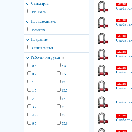
Стандарты
АКЦИЯ
Скоба так
EN 13889
АКЦИЯ
Производитель
Скоба так
Nordcom
АКЦИЯ
Покрытие
Скоба так
Оцинкованный
АКЦИЯ
Скоба та
Рабочая нагрузка
(т)
0.5
8.5
АКЦИЯ
Скоба та
0.75
9.5
1
12
АКЦИЯ
Скоба так
1.5
13.5
2
17
Скоба так
3.25
25
4.75
35
АКЦИЯ
Скоба так
6.5
55.0
АКЦИЯ