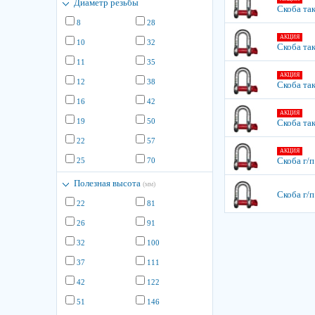
Диаметр резьбы
Скоба так
8
28
АКЦИЯ
10
32
Скоба так
11
35
АКЦИЯ
12
38
Скоба так
16
42
АКЦИЯ
19
50
Скоба так
22
57
АКЦИЯ
Скоба г/п
25
70
Полезная высота
(мм)
Скоба г/п
22
81
26
91
32
100
37
111
42
122
51
146