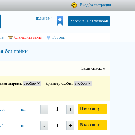
Вход
/
регистрация
ID:31643544
Корзина |
Нет товаров
ть
Отследить заказ
Города
я без гайки
Заказ списком
зная ширина:
Диаметр скобы:
-
+
В корзину
уб.
шт
-
+
В корзину
уб.
шт