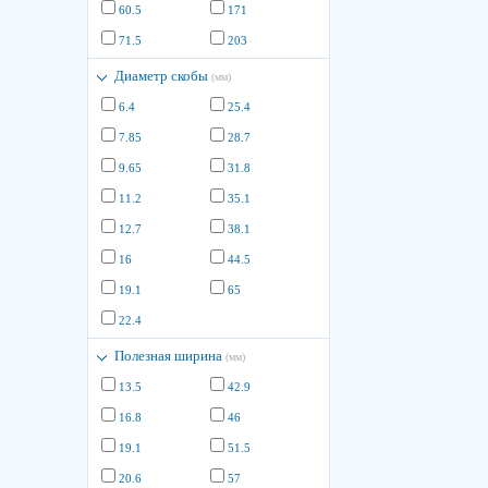
60.5
171
71.5
203
Диаметр скобы
(мм)
6.4
25.4
7.85
28.7
9.65
31.8
11.2
35.1
12.7
38.1
16
44.5
19.1
65
22.4
Полезная ширина
(мм)
13.5
42.9
16.8
46
19.1
51.5
20.6
57