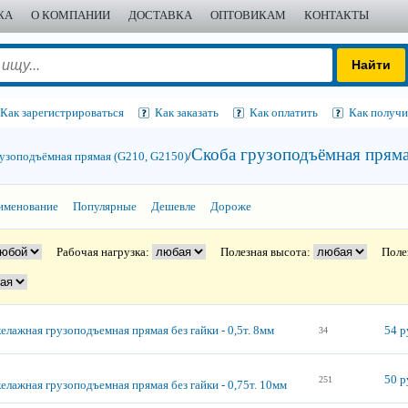
ЖА
О КОМПАНИИ
ДОСТАВКА
ОПТОВИКАМ
КОНТАКТЫ
Как зарегистрироваться
Как заказать
Как оплатить
Как получи
Скоба грузоподъёмная пряма
узоподъёмная прямая (G210, G2150)
/
именование
Популярные
Дешевле
Дороже
Рабочая нагрузка:
Полезная высота:
Поле
елажная грузоподъемная прямая без гайки - 0,5т. 8мм
54 р
34
50 р
251
елажная грузоподъемная прямая без гайки - 0,75т. 10мм