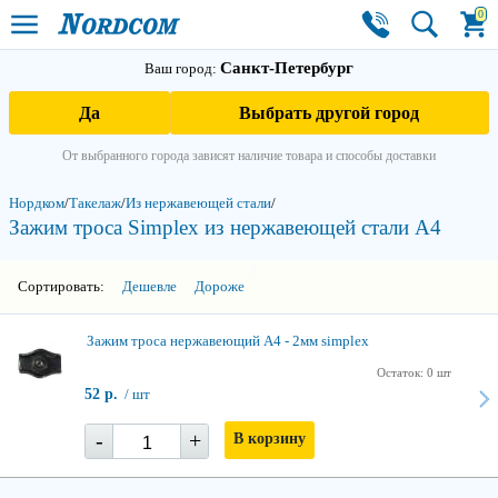
0
Санкт-Петербург
Ваш город:
Да
Выбрать другой город
От выбранного города зависят наличие товара и способы доставки
Нордком
/
Такелаж
/
Из нержавеющей стали
/
Зажим троса Simplex из нержавеющей стали А4
3
Сортировать:
Дешевле
Дороже
Зажим троса нержавеющий А4 - 2мм simplex
Остаток: 0 шт
52 р.
/ шт
-
+
В корзину