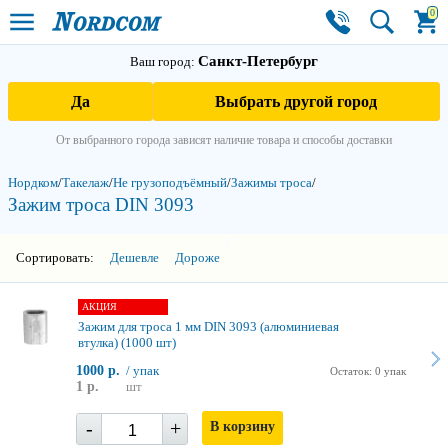
0
Санкт-Петербург
Ваш город:
Да
Выбрать другой город
От выбранного города зависят наличие товара и способы доставки
Нордком
/
Такелаж
/
Не грузоподъёмный
/
Зажимы троса
/
Зажим троса DIN 3093
3
Сортировать:
Дешевле
Дороже
АКЦИЯ
Зажим для троса 1 мм DIN 3093 (алюминиевая
втулка) (1000 шт)
1000 р.
/ упак
Остаток: 0 упак
1 р.
шт
-
+
В корзину