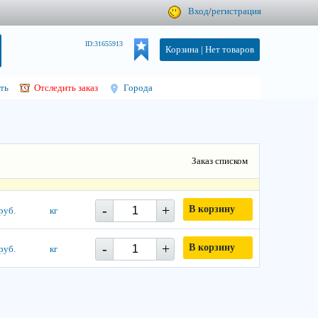
Вход
/
регистрация
ID:31655913
Корзина |
Нет товаров
ть
Отследить заказ
Города
Заказ списком
-
+
В корзину
руб.
кг
-
+
В корзину
руб.
кг