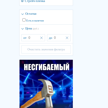
Стрейч-пленка
Остатки
Есть в наличии
Цена
(руб.)
от
до
Очистить значения фильтра