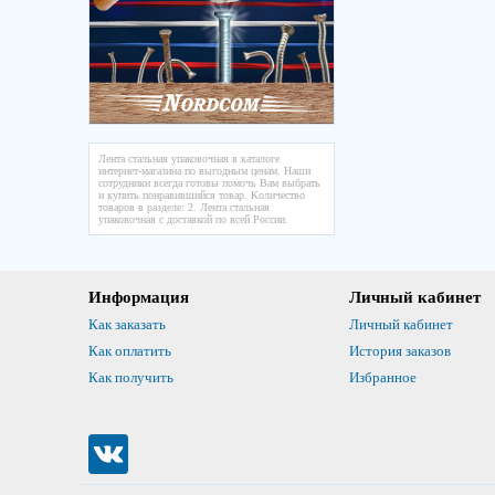
Лента стальная упаковочная в каталоге
интернет-магазина по выгодным ценам. Наши
сотрудники всегда готовы помочь Вам выбрать
и купить понравившийся товар. Количество
товаров в разделе: 2. Лента стальная
упаковочная с доставкой по всей России.
Информация
Личный кабинет
Как заказать
Личный кабинет
Как оплатить
История заказов
Как получить
Избранное